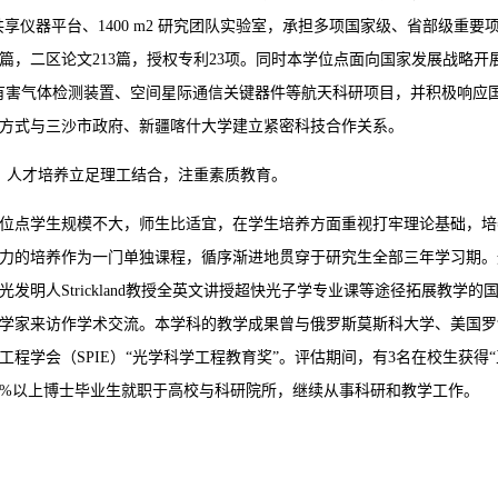
m2 共享仪器平台、1400 m2 研究团队实验室，承担多项国家级、省部级重要
9篇，二区论文213篇，授权专利23项。同时本学位点面向国家发展战略开
有害气体检测装置、空间星际通信关键器件等航天科研项目，并积极响应国
方式与三沙市政府、新疆喀什大学建立紧密科技合作关系。
）人才培养立足理工结合，注重素质教育。
位点学生规模不大，师生比适宜，在学生培养方面重视打牢理论基础，培
力的培养作为一门单独课程，循序渐进地贯穿于研究生全部三年学习期。
光发明人Strickland教授全英文讲授超快光子学专业课等途径拓展教学
学家来访作学术交流。本学科的教学成果曾与俄罗斯莫斯科大学、美国罗
工程学会（SPIE）“光学科学工程教育奖”。评估期间，有3名在校生获得“
0%以上博士毕业生就职于高校与科研院所，继续从事科研和教学工作。