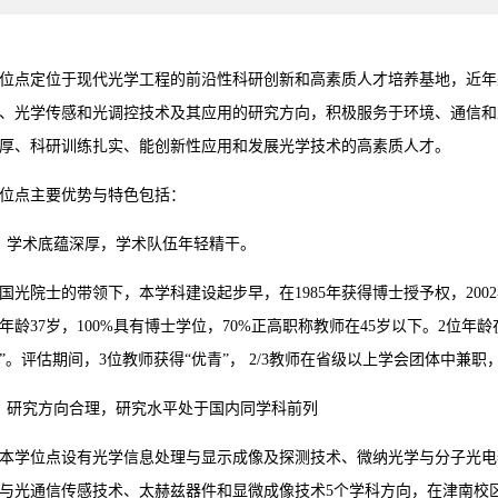
位点定位于现代光学工程的前沿性科研创新和高素质人才培养基地，近年
、光学传感和光调控技术及其应用的研究方向，积极服务于环境、通信和
厚、科研训练扎实、能创新性应用和发展光学技术的高素质人才。
位点主要优势与特色包括：
）学术底蕴深厚，学术队伍年轻精干。
国光院士的带领下，本学科建设起步早，在1985年获得博士授予权，20
年龄37岁，100%具有博士学位，70%正高职称教师在45岁以下。2位年
”。评估期间，3位教师获得“优青”， 2/3教师在省级以上学会团体中兼
）研究方向合理，研究水平处于国内同学科前列
本学位点设有光学信息处理与显示成像及探测技术、微纳光学与分子光电
与光通信传感技术、太赫兹器件和显微成像技术5个学科方向，在津南校区本