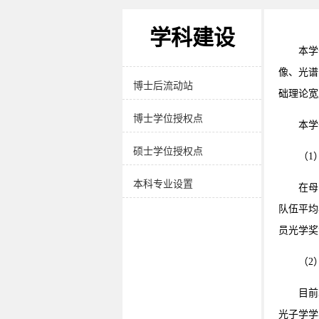
学院介绍
学科建设
党政领导
本学
像、光谱
博士后流动站
础理论宽
博士学位授权点
本学
硕士学位授权点
（1
本科专业设置
在母
队伍平均
员光学奖
（2
目前
光子学学