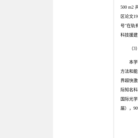
500 
区论文1
号”在轨
科技援建
（3
本学
方法和能
界超快激
际知名科
国际光学
届），9