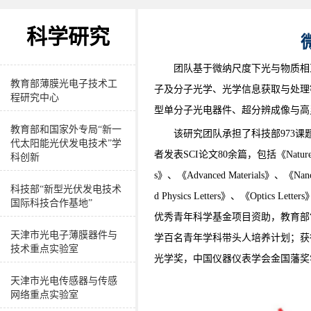
学院介绍
科学研究
党政领导
团队基于微纳尺度下光与物质相
教育部薄膜光电子技术工
子及分子光学、光学信息获取与处理
程研究中心
型单分子光电器件、超分辨成像与高
教育部和国家外专局“新一
该研究团队承担了科技部973
代太阳能光伏发电技术”学
者发表SCI论文80余篇，包括《Nature》、《Che
科创新
s》、《Advanced Materials》、《Nano
科技部“新型光伏发电技术
d Physics Letters》、《Opti
国际科技合作基地”
优秀青年科学基金项目资助，教育部“
天津市光电子薄膜器件与
学百名青年学科带头人培养计划；获得了
技术重点实验室
光学奖，中国仪器仪表学会金国藩奖
天津市光电传感器与传感
网络重点实验室