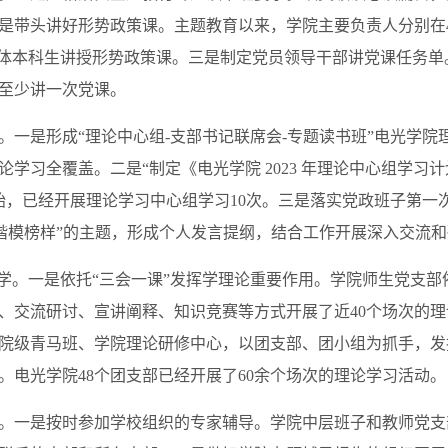
带头讲好形势政策课。主题教育以来，学院主要负责人分别在4月
全体本科生讲授形势政策课。三是制定党员领导干部讲党课任务
至少讲一次党课。
是形成“理论中心组-支部书记联席会-专题读书班”电光学院
学习全覆盖。二是“制定《电光学院 2023 年理论中心组学习
始，已经开展理论学习中心组学习10次。三是落实党政班子第一
标楷模榜样”的主题，形成个人发言提纲，结合工作开展深入交流
。一是依托“三会一课”发挥学理论重要作用。学院师生党支部依
、交流研讨、宣讲阐释、知识竞赛等方式开展了近40个场次的
院级青马班、学院理论研修中心，以团支部、团小组为抓手，发
。电光学院48个团支部已经开展了60余个场次的理论学习活动。
一是按时参加学校组织的专家辅导。学院中层班子和教师党支