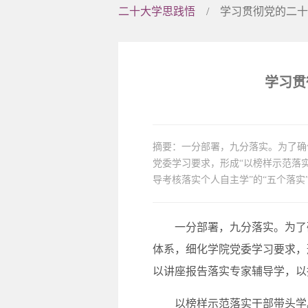
学院介绍
二十大学思践悟
/
学习贯彻党的二十
党政领导
学习贯
摘要：一分部署，九分落实。为了确
党委学习要求，形成“以榜样示范落
导考核落实个人自主学”的“五个落
一分部署，九分落实。为了确保
体系，细化学院党委学习要求，
以讲座报告落实专家辅导学，以
以榜样示范落实干部带头学。