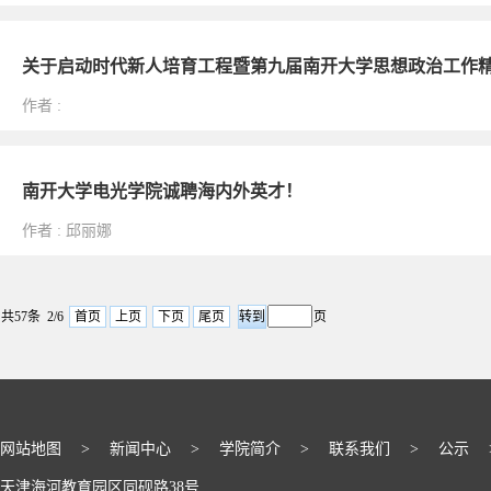
关于启动时代新人培育工程暨第九届南开大学思想政治工作
作者
:
南开大学电光学院诚聘海内外英才！
作者
:
邱丽娜
共57条 2/6
首页
上页
下页
尾页
页
网站地图
>
新闻中心
>
学院简介
>
联系我们
>
公示
天津海河教育园区同砚路38号