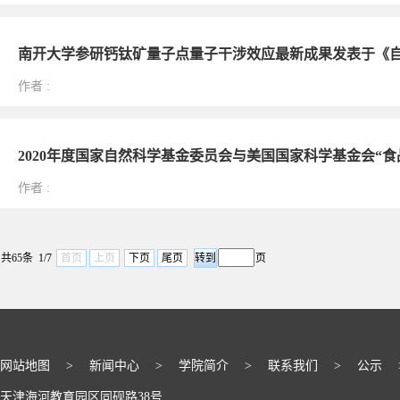
南开大学参研钙钛矿量子点量子干涉效应最新成果发表于《
作者
:
2020年度国家自然科学基金委员会与美国国家科学基金会“
作者
:
共65条 1/7
首页
上页
下页
尾页
页
网站地图
>
新闻中心
>
学院简介
>
联系我们
>
公示
天津海河教育园区同砚路38号