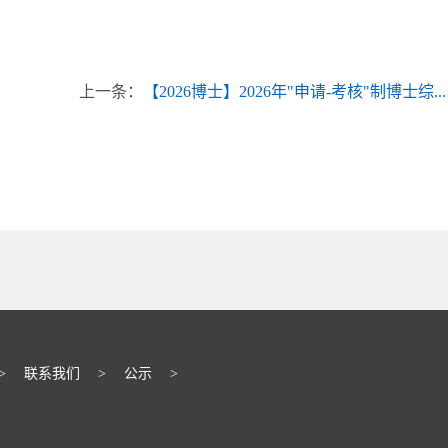
上一条：
【2026博士】2026年"申请-考核"制博士综...
>
联系我们
>
公示
>