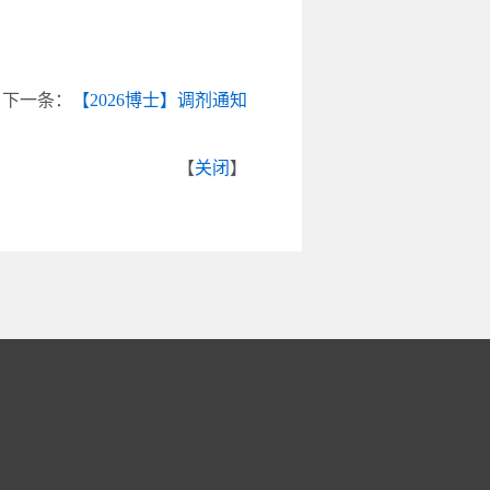
下一条：
【2026博士】调剂通知
【
关闭
】