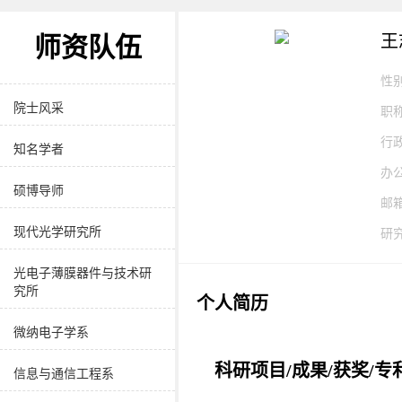
学院介绍
王
师资队伍
党政领导
性
院士风采
职
行
知名学者
办
硕博导师
邮
现代光学研究所
研
光电子薄膜器件与技术研
究所
个人简历
微纳电子学系
科研项目/成果/获奖/专
信息与通信工程系