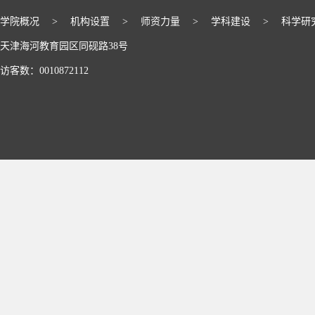
学院概况
>
机构设置
>
师资力量
>
学科建设
>
科学研
天津海河教育园区同砚路38号
访客数：
0010872112